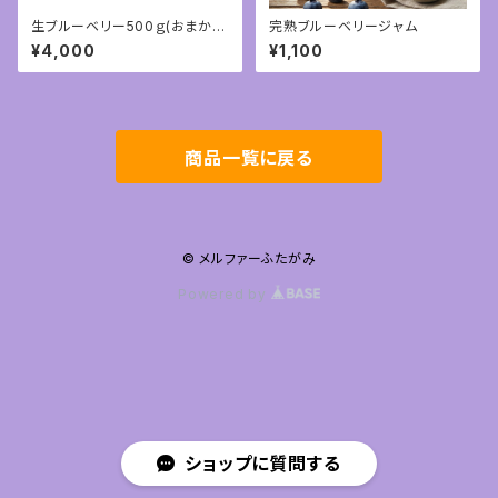
生ブルーベリー500ｇ(おまか
完熟ブルーベリージャム
せ)
¥4,000
¥1,100
商品一覧に戻る
© メルファーふたがみ
Powered by
ショップに質問する