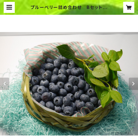
ブルーベリー詰め合わせ Bセット
ブルーベリー800ｇ 極選潤ジャム3
本 | メルファーふたがみ