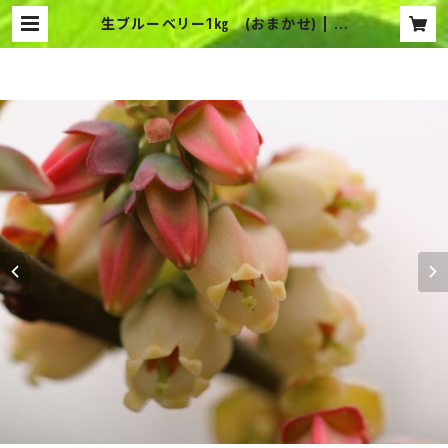
生ブルーベリー1㎏ (おまかせ) | メ
ルファーふたがみ